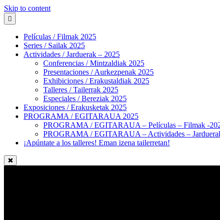
Skip to content
Películas / Filmak 2025
Series / Sailak 2025
Actividades / Jarduerak – 2025
Conferencias / Mintzaldiak 2025
Presentaciones / Aurkezpenak 2025
Exhibiciones / Erakustaldiak 2025
Talleres / Tailerrak 2025
Especiales / Bereziak 2025
Exposiciones / Erakusketak 2025
PROGRAMA / EGITARAUA 2025
PROGRAMA / EGITARAUA – Películas – Filmak -20
PROGRAMA / EGITARAUA – Actividades – Jarduerak
¡Apúntate a los talleres! Eman izena tailerretan!