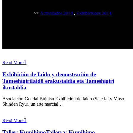
>>
Actividades 2014
,
Exhibiciones 2014
Read More
Exhibición de Iaido y demostración de
Tameshigiri
Iaidō erakustaldia eta Tameshigiri
ikustaldia
Asociación Gendai Bujutsu Exhibición de Iaido (Sete Iai y Muso
Shinden Ryu), un arte marcial…
Read More
Taller: Kumihimo
Tailerra: Kumihimo