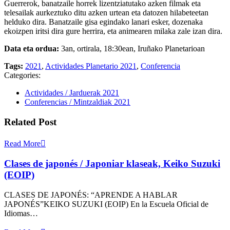
Guerrerok, banatzaile horrek lizentziatutako azken filmak eta
telesailak aurkeztuko ditu azken urtean eta datozen hilabeteetan
helduko dira. Banatzaile gisa egindako lanari esker, dozenaka
ekoizpen iritsi dira gure herrira, eta animearen milaka zale izan dira.
Data eta ordua:
3an, ortirala, 18:30ean, Iruñako Planetarioan
Tags:
2021
,
Actividades Planetario 2021
,
Conferencia
Categories:
Actividades / Jarduerak 2021
Conferencias / Mintzaldiak 2021
Related Post
Read More
Clases de japonés / Japoniar klaseak, Keiko Suzuki
(EOIP)
CLASES DE JAPONÉS: “APRENDE A HABLAR
JAPONÉS”KEIKO SUZUKI (EOIP) En la Escuela Oficial de
Idiomas…